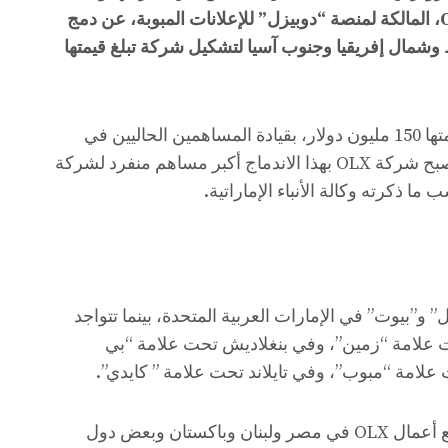
منصة “بيوت” العقارية، وشركة OLX، المالكة لمنصة “دوبيزل” للإعلانات المبوبة، عن دمج
وشمال إفريقيا وجنوب آسيا لتشكيل شركة تبلغ قيمتها
وتتضمن الاتفاقية جولة استثمارية قيمتها 150 مليون دولار، بقيادة المساهمين الحاليين في
مجموعة EMPG ومجموعة OLX، لتصبح شركة OLX بهذا الاندماج أكبر مساهم منفرد لشركة
لاً من “دوبيزل” و”بيوت” في الإمارات العربية المتحدة، بينما تتواجد
 علامة “زمين”، وفي بنغلاديش تحت علامة “بي
لامة “مبوب”، وفي تايلاند تحت علامة ” كايدي”.
بالإضافة إلى “دوبيزل”، ستندمج جميع أعمال OLX في مصر ولبنان وباكستان وبعض دول