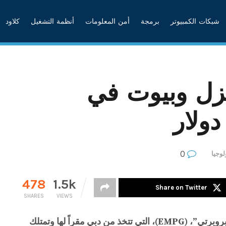
شبكات الكمبيوتر
برمجة
أمن المعلومات
أنظمة التشغيل
كلاود
يزل وبيوت في
دولار
0
لوجيا
478
1.5k
Share on Twitter
SHARES
VIEWS
أعلنت مجموعة “إيميرجنغ ماركتس بروبرتي”، (EMPG)، التي تتخذ من دبي مقراً لها وتمتلك