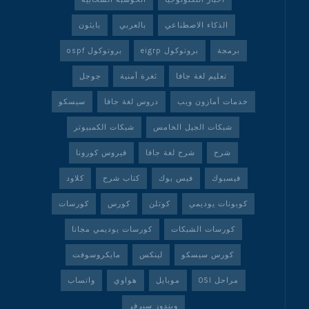
الذكاء الاصطناعي
بالعربي
بايثون
برمجة
بروتوكول eigrp
بروتوكول ospf
تعليم لغة جافا
ثغرة أمنية
جوجل
خدمات أمازون ويب
دروس لغة جافا
سيسكو
شبكات الجيل الخامس
شبكات الكمبيوتر
شرح
شرح لغة جافا
فيروس كورونا
فيسبوك
فيس بوك
كتاب شرح
كلاود
كوبونات يوديمي
كوتلن
كورس
كورسات
كورسات الشبكات
كورسات يوديمي مجانا
كورس سيسكو
لينكس
مايكروسوفت
مراحل OSI
موبايل
هواوي
واتساب
ويندوز سيرفر