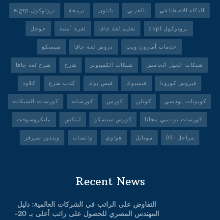
الذكاء الاصطناعي
بالعربي
بايثون
برمجة
بروتوكول eigrp
بروتوكول ospf
تعليم لغة جافا
ثغرة أمنية
جوجل
خدمات أمازون ويب
دروس لغة جافا
سيسكو
شبكات الجيل الخامس
شبكات الكمبيوتر
شرح
شرح لغة جافا
فيروس كورونا
فيسبوك
فيس بوك
كتاب شرح
كلاود
كوبونات يوديمي
كوتلن
كورس
كورسات
كورسات الشبكات
كورسات يوديمي مجانا
كورس سيسكو
لينكس
مايكروسوفت
مراحل OSI
موبايل
هواوي
واتساب
ويندوز سيرفر
Recent News
التفاوض على الراتب في الشركات العالمية: دليل
المهندس المصري للحصول على راتب أعلى بـ 20-