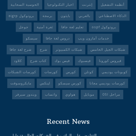
أنظمة التشغيل
إنترنت
اخبار التكنولوجيا
الحوسبة السحابية
الذكاء الاصطناعي
بالعربي
بايثون
برمجة
بروتوكول eigrp
بروتوكول ospf
تعليم لغة جافا
ثغرة أمنية
جوجل
خدمات أمازون ويب
دروس لغة جافا
سيسكو
شبكات الجيل الخامس
شبكات الكمبيوتر
شرح
شرح لغة جافا
فيروس كورونا
فيسبوك
فيس بوك
كتاب شرح
كلاود
كوبونات يوديمي
كوتلن
كورس
كورسات
كورسات الشبكات
كورسات يوديمي مجانا
كورس سيسكو
لينكس
مايكروسوفت
مراحل OSI
موبايل
هواوي
واتساب
ويندوز سيرفر
Recent News
التفاوض على الراتب في الشركات العالمية: دليل