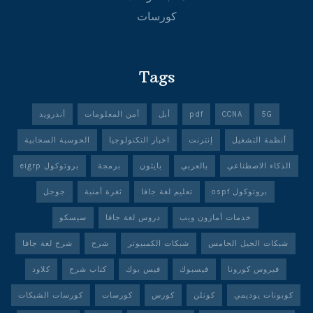
كورسات
Tags
5G
CCNA
pdf
أبل
أمن المعلومات
أندرويد
أنظمة التشغيل
إنترنت
اخبار التكنولوجيا
الحوسبة السحابية
الذكاء الاصطناعي
بالعربي
بايثون
برمجة
بروتوكول eigrp
بروتوكول ospf
تعليم لغة جافا
ثغرة أمنية
جوجل
خدمات أمازون ويب
دروس لغة جافا
سيسكو
شبكات الجيل الخامس
شبكات الكمبيوتر
شرح
شرح لغة جافا
فيروس كورونا
فيسبوك
فيس بوك
كتاب شرح
كلاود
كوبونات يوديمي
كوتلن
كورس
كورسات
كورسات الشبكات