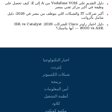
دليل التقديم على Vodafone VOIS من A إلى Z: كيف تحصل على
وظيفة في أكبر مركز تقني بمصر
أكبر شركات IT والشبكات اللي بتوظف من مصر في 2026: دليل
شامل بالرواتب
دليل اختيار راوتر Cisco للشركات 2026: ISR vs Catalyst
8000 vs ASR — أيها يناسبك؟
اخبار التكنولوجيا
إنترنت
شبكات الكمبيوتر
برمجة
أمن المعلومات
أنظمة التشغيل
كلاود
مكتبة كونكت