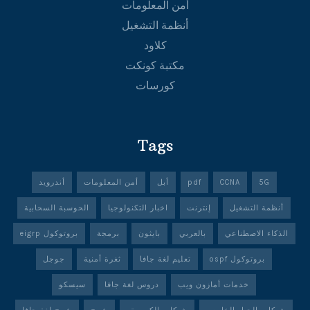
أمن المعلومات
أنظمة التشغيل
كلاود
مكتبة كونكت
كورسات
Tags
5G
CCNA
pdf
أبل
أمن المعلومات
أندرويد
أنظمة التشغيل
إنترنت
اخبار التكنولوجيا
الحوسبة السحابية
الذكاء الاصطناعي
بالعربي
بايثون
برمجة
بروتوكول eigrp
بروتوكول ospf
تعليم لغة جافا
ثغرة أمنية
جوجل
خدمات أمازون ويب
دروس لغة جافا
سيسكو