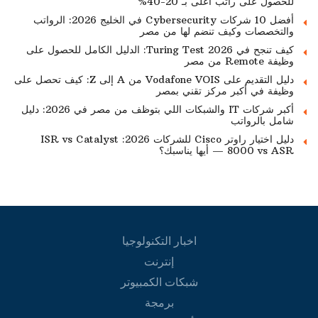
للحصول على راتب أعلى بـ 20-40%
أفضل 10 شركات Cybersecurity في الخليج 2026: الرواتب
والتخصصات وكيف تنضم لها من مصر
كيف تنجح في Turing Test 2026: الدليل الكامل للحصول على
وظيفة Remote من مصر
دليل التقديم على Vodafone VOIS من A إلى Z: كيف تحصل على
وظيفة في أكبر مركز تقني بمصر
أكبر شركات IT والشبكات اللي بتوظف من مصر في 2026: دليل
شامل بالرواتب
دليل اختيار راوتر Cisco للشركات 2026: ISR vs Catalyst
8000 vs ASR — أيها يناسبك؟
اخبار التكنولوجيا
إنترنت
شبكات الكمبيوتر
برمجة