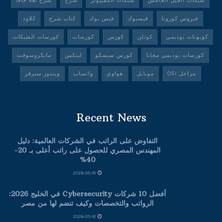
شبكات الجيل الخامس
شبكات الكمبيوتر
شرح
شرح لغة جافا
فيروس كورونا
فيسبوك
فيس بوك
كتاب شرح
كلاود
كوبونات يوديمي
كوتلن
كورس
كورسات
كورسات الشبكات
كورسات يوديمي مجانا
كورس سيسكو
لينكس
مايكروسوفت
مراحل OSI
موبايل
هواوي
واتساب
ويندوز سيرفر
Recent News
التفاوض على الراتب في الشركات العالمية: دليل
المهندس المصري للحصول على راتب أعلى بـ 20-
40%
2026-05-18
أفضل 10 شركات Cybersecurity في الخليج 2026:
الرواتب والتخصصات وكيف تنضم لها من مصر
2026-05-18