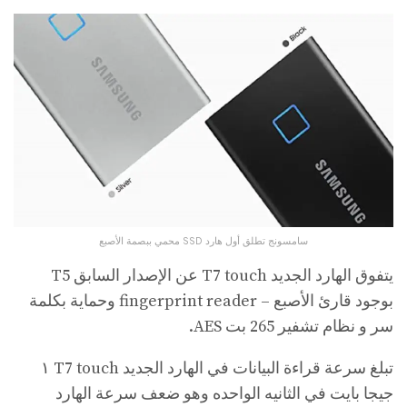
سامسونج تطلق أول هارد SSD محمي ببصمة الأصبع
يتفوق الهارد الجديد T7 touch عن الإصدار السابق T5
بوجود قارئ الأصبع – fingerprint reader وحماية بكلمة
سر و نظام تشفير 265 بت AES.
تبلغ سرعة قراءة البيانات في الهارد الجديد T7 touch ١
جيجا بايت في الثانيه الواحده وهو ضعف سرعة الهارد