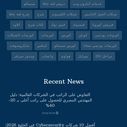
خدمات أمازون ويب
دروس لغة جافا
سيسكو
شبكات الجيل الخامس
شبكات الكمبيوتر
شرح
شرح لغة جافا
فيروس كورونا
فيسبوك
فيس بوك
كتاب شرح
كلاود
كوبونات يوديمي
كوتلن
كورس
كورسات
كورسات الشبكات
كورسات يوديمي مجانا
كورس سيسكو
لينكس
مايكروسوفت
مراحل OSI
موبايل
هواوي
واتساب
ويندوز سيرفر
Recent News
التفاوض على الراتب في الشركات العالمية: دليل
المهندس المصري للحصول على راتب أعلى بـ 20-
40%
2026-05-18
أفضل 10 شركات Cybersecurity في الخليج 2026: