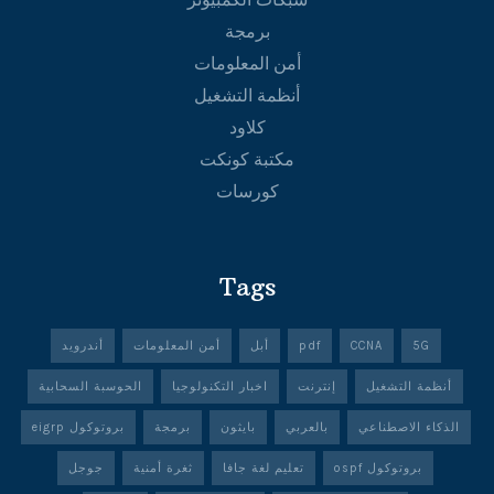
برمجة
أمن المعلومات
أنظمة التشغيل
كلاود
مكتبة كونكت
كورسات
Tags
5G
CCNA
pdf
أبل
أمن المعلومات
أندرويد
أنظمة التشغيل
إنترنت
اخبار التكنولوجيا
الحوسبة السحابية
الذكاء الاصطناعي
بالعربي
بايثون
برمجة
بروتوكول eigrp
بروتوكول ospf
تعليم لغة جافا
ثغرة أمنية
جوجل