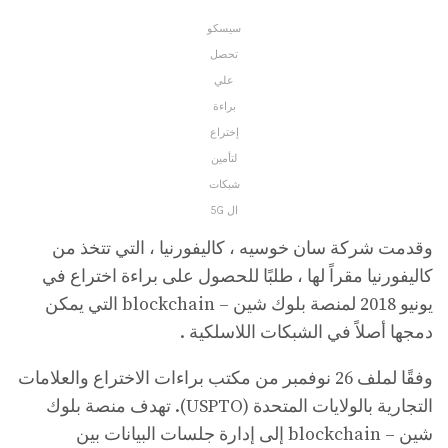
سيسكو
تحصل
علي
براءة
إختراع
لتأمين
شبكات
ال 5G
وقدمت شركة سان خوسيه ، كاليفورنيا ، التي تتخذ من
كاليفورنيا مقراً لها ، طلبًا للحصول على براءة اختراع في
يونيو 2018 لمنصة بلوك شين – blockchain التي يمكن
دمجها أصلاً في الشبكات اللاسلكية .
وفقًا لملف 26 نوفمبر من مكتب براءات الاختراع والعلامات
التجارية بالولايات المتحدة (USPTO). تهدف منصة بلوك
شين – blockchain إلى إدارة جلسات البيانات بين