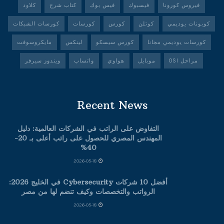
فيروس كورونا
فيسبوك
فيس بوك
كتاب شرح
كلاود
كوبونات يوديمي
كوتلن
كورس
كورسات
كورسات الشبكات
كورسات يوديمي مجانا
كورس سيسكو
لينكس
مايكروسوفت
مراحل OSI
موبايل
هواوي
واتساب
ويندوز سيرفر
Recent News
التفاوض على الراتب في الشركات العالمية: دليل
المهندس المصري للحصول على راتب أعلى بـ 20-
40%
2026-05-18
أفضل 10 شركات Cybersecurity في الخليج 2026:
الرواتب والتخصصات وكيف تنضم لها من مصر
2026-05-18