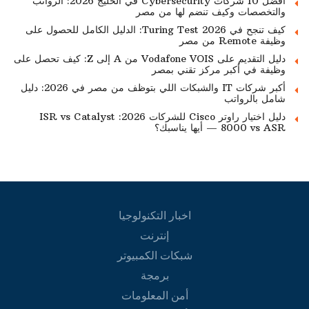
أفضل 10 شركات Cybersecurity في الخليج 2026: الرواتب
والتخصصات وكيف تنضم لها من مصر
كيف تنجح في Turing Test 2026: الدليل الكامل للحصول على
وظيفة Remote من مصر
دليل التقديم على Vodafone VOIS من A إلى Z: كيف تحصل على
وظيفة في أكبر مركز تقني بمصر
أكبر شركات IT والشبكات اللي بتوظف من مصر في 2026: دليل
شامل بالرواتب
دليل اختيار راوتر Cisco للشركات 2026: ISR vs Catalyst
8000 vs ASR — أيها يناسبك؟
اخبار التكنولوجيا
إنترنت
شبكات الكمبيوتر
برمجة
أمن المعلومات