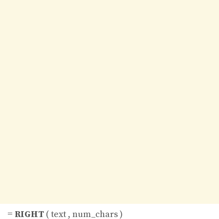
=
RIGHT
( text , num_chars )