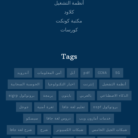
أنظمة التشغيل
كلاود
مكتبة كونكت
كورسات
Tags
5G
CCNA
pdf
أبل
أمن المعلومات
أندرويد
أنظمة التشغيل
إنترنت
اخبار التكنولوجيا
الحوسبة السحابية
الذكاء الاصطناعي
بالعربي
بايثون
برمجة
بروتوكول eigrp
بروتوكول ospf
تعليم لغة جافا
ثغرة أمنية
جوجل
خدمات أمازون ويب
دروس لغة جافا
سيسكو
شبكات الجيل الخامس
شبكات الكمبيوتر
شرح
شرح لغة جافا