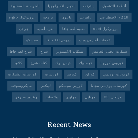
أنظمة التشغيل
إنترنت
اخبار التكنولوجيا
الحوسبة السحابية
الذكاء الاصطناعي
بالعربي
بايثون
برمجة
بروتوكول eigrp
بروتوكول ospf
تعليم لغة جافا
ثغرة أمنية
جوجل
خدمات أمازون ويب
دروس لغة جافا
سيسكو
شبكات الجيل الخامس
شبكات الكمبيوتر
شرح
شرح لغة جافا
فيروس كورونا
فيسبوك
فيس بوك
كتاب شرح
كلاود
كوبونات يوديمي
كوتلن
كورس
كورسات
كورسات الشبكات
كورسات يوديمي مجانا
كورس سيسكو
لينكس
مايكروسوفت
مراحل OSI
موبايل
هواوي
واتساب
ويندوز سيرفر
Recent News