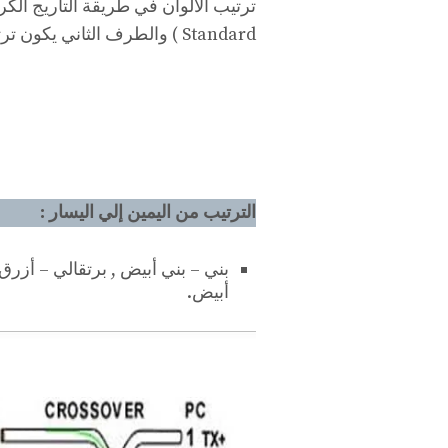
ترتيب الألوان في طريقة التأريج الك
Standard ) والطرف الثاني يكون ترتيبه كالتالي:
الترتيب من اليمين إلي اليسار :
بني – بني أبيض , برتقالي – أزر
أبيض.