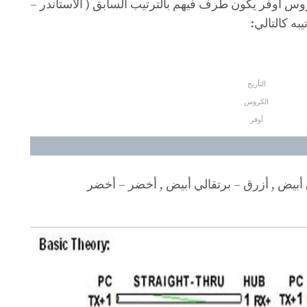
روس اوفر يكون طرف فيهم بالترتيب السابق ( الاستاندر –
التأريج
الكروس
أوفر
ق أبيض , أزرق – برتقالي أبيض , أخضر – أخضر