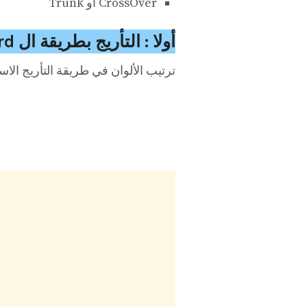
CrossOver أو Trunk
أولا : التأريج بطريقة ال Standard أو Straight
ترتيب الألوان في طريقة التأريج الاس