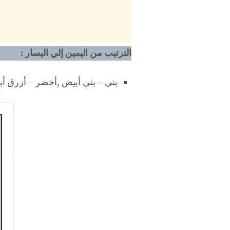
الترتيب من اليمين إلي اليسار :
بني – بني أبيض ,أخضر – أزرق أب