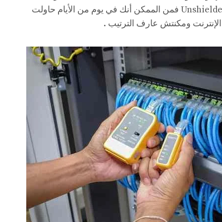
المجدولة سواء كانت Shielded أو Unshielded فمن الممكن أنك في يوم من الأيام حاولت
 الإنترنت ومكنتش عارف الترتيب .