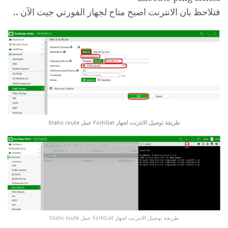
فتلاحظ بان الانترنت اصبح متاح لجهاز الفورتي جيت الآن ..
طريقة توصيل الانترنت لجهاز FortiGat عمل Static route
طريقة توصيل الانترنت لجهاز FortiGat عمل Static route