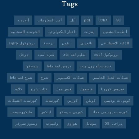
Tags
5G
CCNA
pdf
أبل
أمن المعلومات
أندرويد
أنظمة التشغيل
إنترنت
اخبار التكنولوجيا
الحوسبة السحابية
الذكاء الاصطناعي
بالعربي
بايثون
برمجة
بروتوكول eigrp
بروتوكول ospf
تعليم لغة جافا
ثغرة أمنية
جوجل
خدمات أمازون ويب
دروس لغة جافا
سيسكو
شبكات الجيل الخامس
شبكات الكمبيوتر
شرح
شرح لغة جافا
فيروس كورونا
فيسبوك
فيس بوك
كتاب شرح
كلاود
كوبونات يوديمي
كوتلن
كورس
كورسات
كورسات الشبكات
كورسات يوديمي مجانا
كورس سيسكو
لينكس
مايكروسوفت
مراحل OSI
موبايل
هواوي
واتساب
ويندوز سيرفر