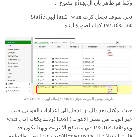
وكما هو ظاهر بان ال ping مفتوح …
نحن سوف نجعل كرت lan2=wan ايبي Static
192.168.1.60 كما بالصورة أدناه
طريقة توصيل الانترنت لجهاز FortiGate
إضافة ايبي لـ WAN PORT
حيث يمكنك بعد ذلك ان تدخل الى اعدادات الفورتي جيت
عبر الويب من نفس الابتوب ) Host (وذلك بكتابه ايبي wan
وهو 192.168.1.60 في متصفح الانترنت وبهذا يكون قد
قللت استهلاك ال resources للابتوب عند العمل والتطبيق