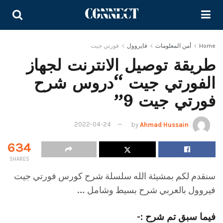
Home
أمن المعلومات
فايروول
فورتي جيت
طريقة توصيل الانترنت لجهاز
الفورتي جيت “دروس شرح
فورتي جيت 9”
2022-04-24
by
Ahmad Hussain
634
SHARES
سنقدم لكم بمشيئة الله سلسلة شرح كورس فورتي جيت
فيروول بالعربي شرح بسيط وشامل …
فيما سبق تم شرح :-