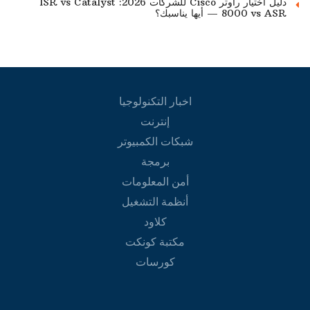
دليل اختيار راوتر Cisco للشركات 2026: ISR vs Catalyst
8000 vs ASR — أيها يناسبك؟
اخبار التكنولوجيا
إنترنت
شبكات الكمبيوتر
برمجة
أمن المعلومات
أنظمة التشغيل
كلاود
مكتبة كونكت
كورسات