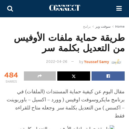
Home
سوفت وير
برامج
طريقة حماية ملفات الأوفيس
من التعديل بكلمة سر
2022-04-26
by
Youssef Samy
484
SHARES
مقال اليوم عن كيفية حماية المستندات (الملفات) في
برنامج مايكروسوفت اوفيس ( وورد – اكسيل – باوربوينت
– اكسس ) من التعديل بكلمة سر وجعله متاح للقراءه
فقط