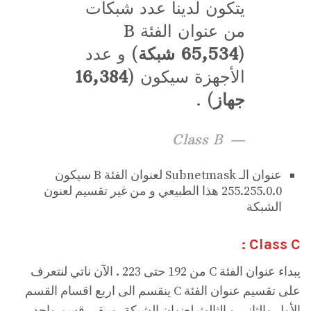
يتكون لدينا عدد شبكات
من عنوان الفئة B
(
65,534 شبكة
) و عدد
الأجهزة سيكون (
16,384
جهاز
) .
Class B
عنوان الـ Subnetmask لعنوان الفئة B سيكون
255.255.0.0 هذا الطبيعي و من غير تقسيم لعنون
الشبكة
Class C :
يبداء عنوان الفئة C من 192 حتى 223 . الآن ناتي لنتعرف
على تقسيم عنوان الفئة C ينقسم الى اربع اقسام القسم
الأول والثاني و الثالث لعنوان الشبكة, ويبقى قسم واحد