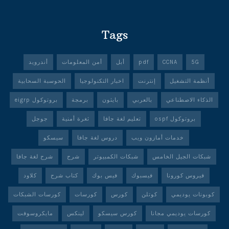
Tags
5G
CCNA
pdf
أبل
أمن المعلومات
أندرويد
أنظمة التشغيل
إنترنت
اخبار التكنولوجيا
الحوسبة السحابية
الذكاء الاصطناعي
بالعربي
بايثون
برمجة
بروتوكول eigrp
بروتوكول ospf
تعليم لغة جافا
ثغرة أمنية
جوجل
خدمات أمازون ويب
دروس لغة جافا
سيسكو
شبكات الجيل الخامس
شبكات الكمبيوتر
شرح
شرح لغة جافا
فيروس كورونا
فيسبوك
فيس بوك
كتاب شرح
كلاود
كوبونات يوديمي
كوتلن
كورس
كورسات
كورسات الشبكات
كورسات يوديمي مجانا
كورس سيسكو
لينكس
مايكروسوفت