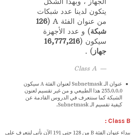
الجهاز ، وبهذا الشكل
يتكون لدينا عدد شبكات
من عنوان الفئة A (
126
شبكة
) و عدد الأجهزة
سيكون (
16,777,216
جهاز
) .
Class A
عنوان الـ Subnetmask لعنوان الفئة A سيكون
255.0.0.0 هذا الطبيعي و من غير تقسيم لعنون
الشبكة كما سنتعرف في الدروس القادمة عن
كيفية تقسيم الـ Subnetmask.
Class B :
يبداء عنوان الفئة B من 128 حتى 191 الآن نأتي لنتعرف على