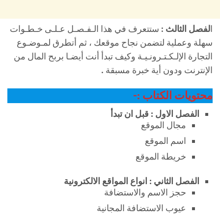
ا
لفصل الثالث
: ستتعرف في هذا الـفـصـل عـلـى خـطـوات
سهلة وعملية لتضمن نجاح موقعك ، ثم أتطرق لمـوضـوع
التجارة الإلـكـتـرونـيـة وكيف تبدأ أنت أيضـا بربح المال من
الإنترنت ودون أية خبرة مسبقة .
محتويات الكتاب :-
الفصل الاول : قبل ان تبدأ
مجال الموقع
اسم الموقع
خريطة الموقع
الفصل الثاني : انواع المواقع الالكترونية
حجز الاسم والاستضافة
عيوب الاستضافة المجانية