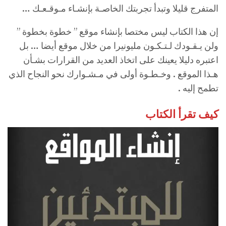
المتفرج قليلا وتبدأ تجربتك الخاصـة بإنشـاء مـوقـعـك …
إن هذا الكتاب ليس مختصا بإنشاء موقع ” خطوة بخطوة ”
ولن يـقـودك لـتـكـون مليونيرا من خلال موقع أيضا … بل
اعتبره دليلا يعينك على اتخاذ العديد من القرارات بشـأن
هـذا الموقع . وخـطـوة أولى في مـشـوارك نحو النجاح الذي
تطمح إليه .
كيف تقرأ الكتاب