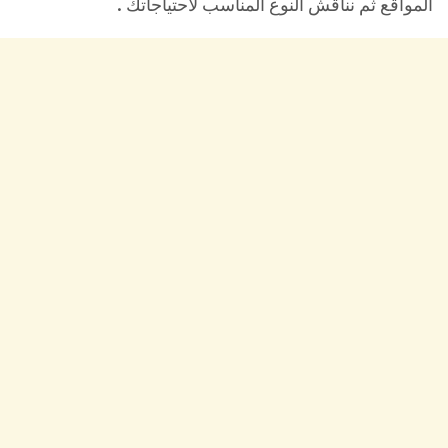
المواقع ثم نناقش النوع المناسب لاحتياجاتك .