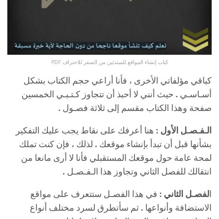
كتاب إنشاء المواقع للمبتدئين من الصفر للاحتراف PDF
كباقي مؤلفاتي الأخرى ، فأنا أراعي حجم الكتاب بشكل
أسـاسـي . حيث أنني لا أحبذ أن تتجاوز كـتـبـي الخمسين
صفحة وهذا الكتاب مقسم إلى ثلاثة فصـول .
الـفـصـل الأول
: هنا أعرفك على نقاط يجب عليك التفكير
بشأنها قبل أن تبدأ بإنشاء موقعك . لذلك ، فإن كنت تملك
لمحة عامة حول موقعك المستقبلي فأنا لا أرى مانعا من
انتقالك للفصل الثاني وتجاوز هذا الـفـصـل .
ا
لفصـل الثاني
: في هذا الفصـل ستتعرف على مواقع
الاستضافة وأنواعها . ثم سأتطرق لسرد مختلف أنواع