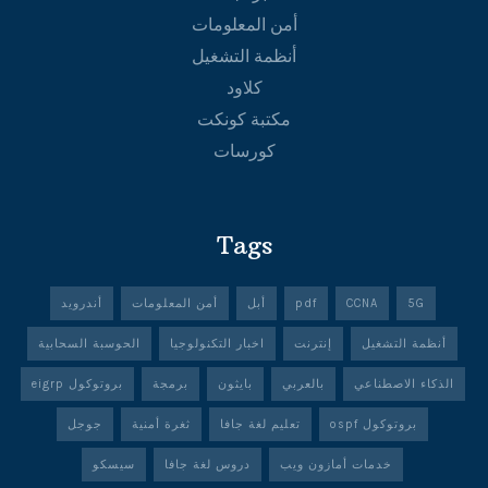
أمن المعلومات
أنظمة التشغيل
كلاود
مكتبة كونكت
كورسات
Tags
5G
CCNA
pdf
أبل
أمن المعلومات
أندرويد
أنظمة التشغيل
إنترنت
اخبار التكنولوجيا
الحوسبة السحابية
الذكاء الاصطناعي
بالعربي
بايثون
برمجة
بروتوكول eigrp
بروتوكول ospf
تعليم لغة جافا
ثغرة أمنية
جوجل
خدمات أمازون ويب
دروس لغة جافا
سيسكو