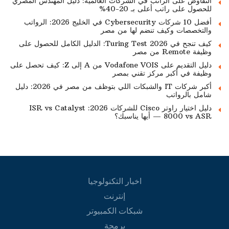
التفاوض على الراتب في الشركات العالمية: دليل المهندس المصري
للحصول على راتب أعلى بـ 20-40%
أفضل 10 شركات Cybersecurity في الخليج 2026: الرواتب
والتخصصات وكيف تنضم لها من مصر
كيف تنجح في Turing Test 2026: الدليل الكامل للحصول على
وظيفة Remote من مصر
دليل التقديم على Vodafone VOIS من A إلى Z: كيف تحصل على
وظيفة في أكبر مركز تقني بمصر
أكبر شركات IT والشبكات اللي بتوظف من مصر في 2026: دليل
شامل بالرواتب
دليل اختيار راوتر Cisco للشركات 2026: ISR vs Catalyst
8000 vs ASR — أيها يناسبك؟
اخبار التكنولوجيا
إنترنت
شبكات الكمبيوتر
برمجة