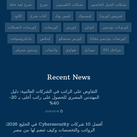
شبكات الجيل الخامس
شبكات الكمبيوتر
شرح
شرح لغة جافا
فيروس كورونا
فيسبوك
فيس بوك
كتاب شرح
كلاود
كوبونات يوديمي
كوتلن
كورس
كورسات
كورسات الشبكات
كورسات يوديمي مجانا
كورس سيسكو
لينكس
مايكروسوفت
مراحل OSI
موبايل
هواوي
واتساب
ويندوز سيرفر
Recent News
التفاوض على الراتب في الشركات العالمية: دليل
المهندس المصري للحصول على راتب أعلى بـ 20-
40%
2026-05-18
أفضل 10 شركات Cybersecurity في الخليج 2026:
الرواتب والتخصصات وكيف تنضم لها من مصر