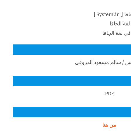
Syst ]
غة الجافا
ي لغة الجافا
س / سالم مسعود الدروقي
PDF
من هنا