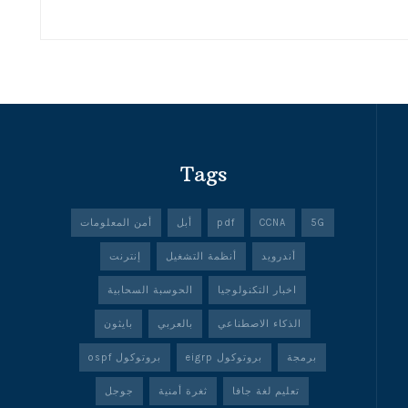
Tags
5G
CCNA
pdf
أبل
أمن المعلومات
أندرويد
أنظمة التشغيل
إنترنت
اخبار التكنولوجيا
الحوسبة السحابية
الذكاء الاصطناعي
بالعربي
بايثون
برمجة
بروتوكول eigrp
بروتوكول ospf
تعليم لغة جافا
ثغرة أمنية
جوجل