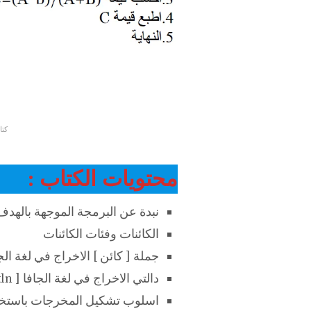
كتا
محتويات الكتاب :
نبدة عن البرمجة الموجهة بالهدف
الكائنات وفئات الكائنات
جملة [ كائن ] الاخراج في لغة الجافا [ m.out
دالتي الاخراج في لغة الجافا [ print , println ]
اسلوب تشكيل المخرجات باستخد