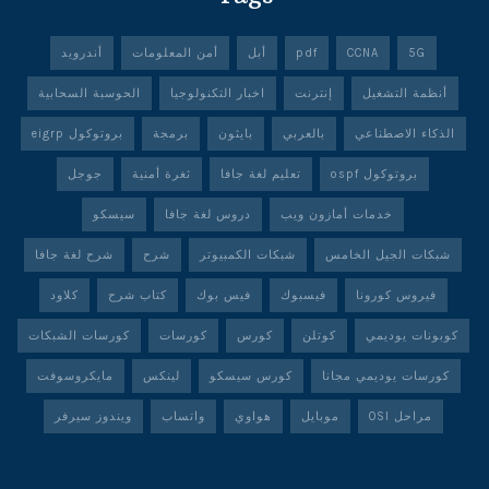
5G
CCNA
pdf
أبل
أمن المعلومات
أندرويد
أنظمة التشغيل
إنترنت
اخبار التكنولوجيا
الحوسبة السحابية
الذكاء الاصطناعي
بالعربي
بايثون
برمجة
بروتوكول eigrp
بروتوكول ospf
تعليم لغة جافا
ثغرة أمنية
جوجل
خدمات أمازون ويب
دروس لغة جافا
سيسكو
شبكات الجيل الخامس
شبكات الكمبيوتر
شرح
شرح لغة جافا
فيروس كورونا
فيسبوك
فيس بوك
كتاب شرح
كلاود
كوبونات يوديمي
كوتلن
كورس
كورسات
كورسات الشبكات
كورسات يوديمي مجانا
كورس سيسكو
لينكس
مايكروسوفت
مراحل OSI
موبايل
هواوي
واتساب
ويندوز سيرفر