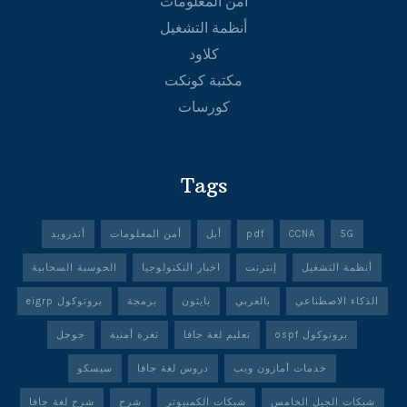
أمن المعلومات
أنظمة التشغيل
كلاود
مكتبة كونكت
كورسات
Tags
5G
CCNA
pdf
أبل
أمن المعلومات
أندرويد
أنظمة التشغيل
إنترنت
اخبار التكنولوجيا
الحوسبة السحابية
الذكاء الاصطناعي
بالعربي
بايثون
برمجة
بروتوكول eigrp
بروتوكول ospf
تعليم لغة جافا
ثغرة أمنية
جوجل
خدمات أمازون ويب
دروس لغة جافا
سيسكو
شبكات الجيل الخامس
شبكات الكمبيوتر
شرح
شرح لغة جافا