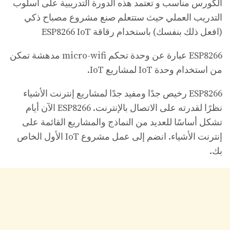
الكورس مناسب و تعتمد هذه الدورة التدريبية على أسلوب
التدريب العملي حيث ستتعلم صنع مشروع مصباح ذكي
(افعل ذلك بنفسك) باستخدام رقاقة ESP8266 IoT
ESP8266 عبارة عن وحدة تحكم micro-wifi مدهشة تمكن
من استخدام وحدة IoT لمشاريع IoT.
ESP8266 رخيص جدًا ومفيد جدًا لمشاريع إنترنت الأشياء
نظرًا لقدرته على الاتصال بالإنترنت. ESP8266 الآن أيام
تشكل أساسًا للعديد من النماذج والمشاريع القائمة على
إنترنت الأشياء. انضم إلى عمل مشروع IoT الأول الخاص
بك.