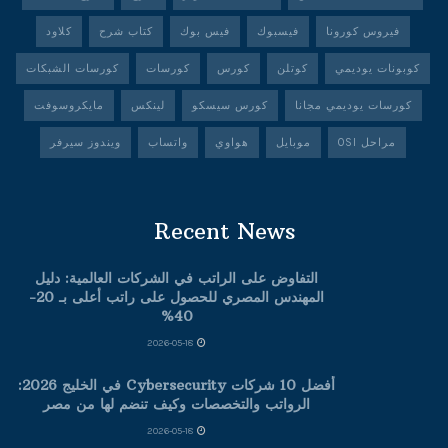
فيروس كورونا
فيسبوك
فيس بوك
كتاب شرح
كلاود
كوبونات يوديمي
كوتلن
كورس
كورسات
كورسات الشبكات
كورسات يوديمي مجانا
كورس سيسكو
لينكس
مايكروسوفت
مراحل OSI
موبايل
هواوي
واتساب
ويندوز سيرفر
Recent News
التفاوض على الراتب في الشركات العالمية: دليل
المهندس المصري للحصول على راتب أعلى بـ 20-
40%
2026-05-18
أفضل 10 شركات Cybersecurity في الخليج 2026:
الرواتب والتخصصات وكيف تنضم لها من مصر
2026-05-18