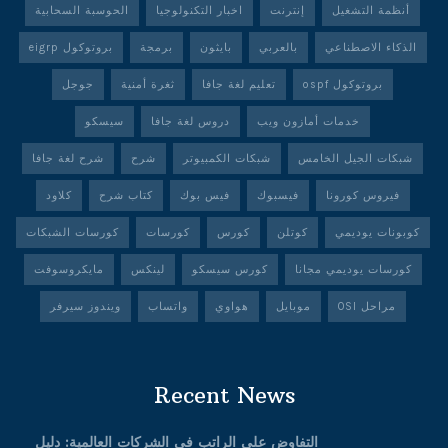
أنظمة التشغيل
إنترنت
اخبار التكنولوجيا
الحوسبة السحابية
الذكاء الاصطناعي
بالعربي
بايثون
برمجة
بروتوكول eigrp
بروتوكول ospf
تعليم لغة جافا
ثغرة أمنية
جوجل
خدمات أمازون ويب
دروس لغة جافا
سيسكو
شبكات الجيل الخامس
شبكات الكمبيوتر
شرح
شرح لغة جافا
فيروس كورونا
فيسبوك
فيس بوك
كتاب شرح
كلاود
كوبونات يوديمي
كوتلن
كورس
كورسات
كورسات الشبكات
كورسات يوديمي مجانا
كورس سيسكو
لينكس
مايكروسوفت
مراحل OSI
موبايل
هواوي
واتساب
ويندوز سيرفر
Recent News
التفاوض على الراتب في الشركات العالمية: دليل