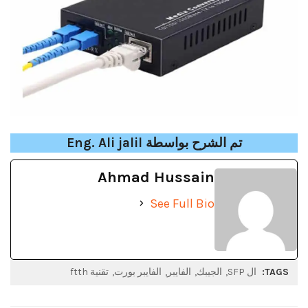
تم الشرح بواسطة Eng. Ali jalil
Ahmad Hussain
See Full Bio
TAGS:
ال SFP
الجيبك
الفايبر
الفايبر بورت
تقنية ftth