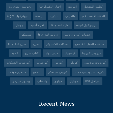
أنظمة التشغيل
إنترنت
اخبار التكنولوجيا
الحوسبة السحابية
الذكاء الاصطناعي
بالعربي
بايثون
برمجة
بروتوكول eigrp
بروتوكول ospf
تعليم لغة جافا
ثغرة أمنية
جوجل
خدمات أمازون ويب
دروس لغة جافا
سيسكو
شبكات الجيل الخامس
شبكات الكمبيوتر
شرح
شرح لغة جافا
فيروس كورونا
فيسبوك
فيس بوك
كتاب شرح
كلاود
كوبونات يوديمي
كوتلن
كورس
كورسات
كورسات الشبكات
كورسات يوديمي مجانا
كورس سيسكو
لينكس
مايكروسوفت
مراحل OSI
موبايل
هواوي
واتساب
ويندوز سيرفر
Recent News