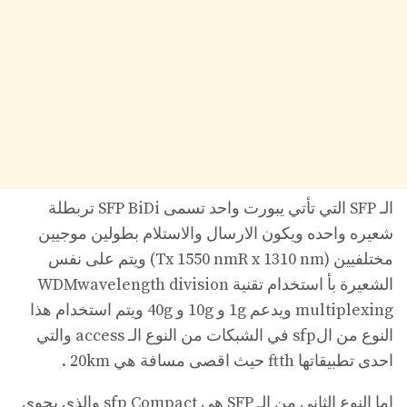
الـ SFP التي تأتي يبورت واحد تسمى SFP BiDi تربطلة
شعيره واحده ويكون الارسال والاستلام بطولين موجيين
مختلفيين (Tx 1550 nmR x 1310 nm) ويتم على نفس
الشعيرة بأ استخدام تقنية WDMwavelength division
multiplexing ويدعم 1g و 10g و 40g ويتم استخدام هذا
النوع من الsfp في الشبكات من النوع الـ access والتي
احدى تطبيقاتها ftth حيث اقصى مسافة هي 20km .
اما النوع الثاني من الـ SFP هي sfp Compact والذي يحوي