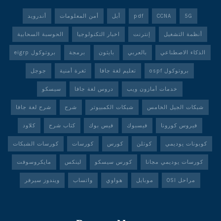
5G
CCNA
pdf
أبل
أمن المعلومات
أندرويد
أنظمة التشغيل
إنترنت
اخبار التكنولوجيا
الحوسبة السحابية
الذكاء الاصطناعي
بالعربي
بايثون
برمجة
بروتوكول eigrp
بروتوكول ospf
تعليم لغة جافا
ثغرة أمنية
جوجل
خدمات أمازون ويب
دروس لغة جافا
سيسكو
شبكات الجيل الخامس
شبكات الكمبيوتر
شرح
شرح لغة جافا
فيروس كورونا
فيسبوك
فيس بوك
كتاب شرح
كلاود
كوبونات يوديمي
كوتلن
كورس
كورسات
كورسات الشبكات
كورسات يوديمي مجانا
كورس سيسكو
لينكس
مايكروسوفت
مراحل OSI
موبايل
هواوي
واتساب
ويندوز سيرفر