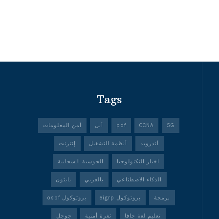
Tags
5G
CCNA
pdf
أبل
أمن المعلومات
أندرويد
أنظمة التشغيل
إنترنت
اخبار التكنولوجيا
الحوسبة السحابية
الذكاء الاصطناعي
بالعربي
بايثون
برمجة
بروتوكول eigrp
بروتوكول ospf
تعليم لغة جافا
ثغرة أمنية
جوجل