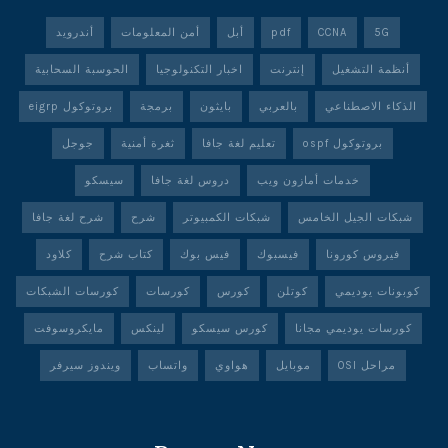
5G
CCNA
pdf
أبل
أمن المعلومات
أندرويد
أنظمة التشغيل
إنترنت
اخبار التكنولوجيا
الحوسبة السحابية
الذكاء الاصطناعي
بالعربي
بايثون
برمجة
بروتوكول eigrp
بروتوكول ospf
تعليم لغة جافا
ثغرة أمنية
جوجل
خدمات أمازون ويب
دروس لغة جافا
سيسكو
شبكات الجيل الخامس
شبكات الكمبيوتر
شرح
شرح لغة جافا
فيروس كورونا
فيسبوك
فيس بوك
كتاب شرح
كلاود
كوبونات يوديمي
كوتلن
كورس
كورسات
كورسات الشبكات
كورسات يوديمي مجانا
كورس سيسكو
لينكس
مايكروسوفت
مراحل OSI
موبايل
هواوي
واتساب
ويندوز سيرفر