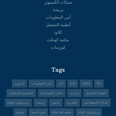
شبكات الكمبيوتر
برمجة
أمن المعلومات
أنظمة التشغيل
كلاود
مكتبة كونكت
كورسات
Tags
5G
CCNA
pdf
أبل
أمن المعلومات
أندرويد
أنظمة التشغيل
إنترنت
اخبار التكنولوجيا
الحوسبة السحابية
الذكاء الاصطناعي
بالعربي
بايثون
برمجة
بروتوكول eigrp
بروتوكول ospf
تعليم لغة جافا
ثغرة أمنية
جوجل