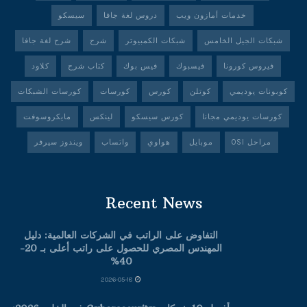
خدمات أمازون ويب
دروس لغة جافا
سيسكو
شبكات الجيل الخامس
شبكات الكمبيوتر
شرح
شرح لغة جافا
فيروس كورونا
فيسبوك
فيس بوك
كتاب شرح
كلاود
كوبونات يوديمي
كوتلن
كورس
كورسات
كورسات الشبكات
كورسات يوديمي مجانا
كورس سيسكو
لينكس
مايكروسوفت
مراحل OSI
موبايل
هواوي
واتساب
ويندوز سيرفر
Recent News
التفاوض على الراتب في الشركات العالمية: دليل
المهندس المصري للحصول على راتب أعلى بـ 20-
40%
2026-05-18