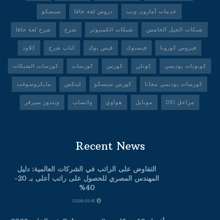
خدمات أمازون ويب
دروس لغة جافا
سيسكو
شبكات الجيل الخامس
شبكات الكمبيوتر
شرح
شرح لغة جافا
فيروس كورونا
فيسبوك
فيس بوك
كتاب شرح
كلاود
كوبونات يوديمي
كوتلن
كورس
كورسات
كورسات الشبكات
كورسات يوديمي مجانا
كورس سيسكو
لينكس
مايكروسوفت
مراحل OSI
موبايل
هواوي
واتساب
ويندوز سيرفر
Recent News
التفاوض على الراتب في الشركات العالمية: دليل
المهندس المصري للحصول على راتب أعلى بـ 20-
40%
2026-05-18