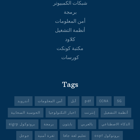
شبكات الكمبيوتر
برمجة
أمن المعلومات
أنظمة التشغيل
كلاود
مكتبة كونكت
كورسات
Tags
5G
CCNA
pdf
أبل
أمن المعلومات
أندرويد
أنظمة التشغيل
إنترنت
اخبار التكنولوجيا
الحوسبة السحابية
الذكاء الاصطناعي
بالعربي
بايثون
برمجة
بروتوكول eigrp
بروتوكول ospf
تعليم لغة جافا
ثغرة أمنية
جوجل