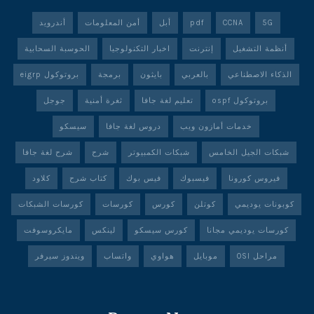
5G
CCNA
pdf
أبل
أمن المعلومات
أندرويد
أنظمة التشغيل
إنترنت
اخبار التكنولوجيا
الحوسبة السحابية
الذكاء الاصطناعي
بالعربي
بايثون
برمجة
بروتوكول eigrp
بروتوكول ospf
تعليم لغة جافا
ثغرة أمنية
جوجل
خدمات أمازون ويب
دروس لغة جافا
سيسكو
شبكات الجيل الخامس
شبكات الكمبيوتر
شرح
شرح لغة جافا
فيروس كورونا
فيسبوك
فيس بوك
كتاب شرح
كلاود
كوبونات يوديمي
كوتلن
كورس
كورسات
كورسات الشبكات
كورسات يوديمي مجانا
كورس سيسكو
لينكس
مايكروسوفت
مراحل OSI
موبايل
هواوي
واتساب
ويندوز سيرفر