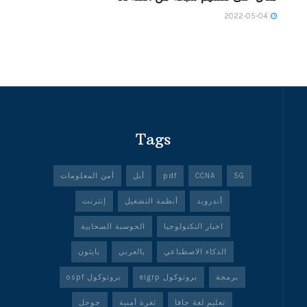
2022-05-04
Tags
5G
CCNA
pdf
أبل
أمن المعلومات
أندرويد
أنظمة التشغيل
إنترنت
اخبار التكنولوجيا
الحوسبة السحابية
الذكاء الاصطناعي
بالعربي
بايثون
برمجة
بروتوكول eigrp
بروتوكول ospf
تعليم لغة جافا
ثغرة أمنية
جوجل