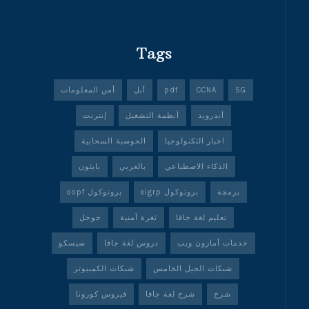
Tags
5G
CCNA
pdf
أبل
أمن المعلومات
أندرويد
أنظمة التشغيل
إنترنت
اخبار التكنولوجيا
الحوسبة السحابية
الذكاء الاصطناعي
بالعربي
بايثون
برمجة
بروتوكول eigrp
بروتوكول ospf
تعليم لغة جافا
ثغرة أمنية
جوجل
خدمات أمازون ويب
دروس لغة جافا
سيسكو
شبكات الجيل الخامس
شبكات الكمبيوتر
شرح
شرح لغة جافا
فيروس كورونا