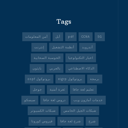
Tags
5G
CCNA
pdf
أبل
أمن المعلومات
أندرويد
أنظمة التشغيل
إنترنت
اخبار التكنولوجيا
الحوسبة السحابية
الذكاء الاصطناعي
بالعربي
بايثون
برمجة
بروتوكول eigrp
بروتوكول ospf
تعليم لغة جافا
ثغرة أمنية
جوجل
خدمات أمازون ويب
دروس لغة جافا
سيسكو
شبكات الجيل الخامس
شبكات الكمبيوتر
شرح
شرح لغة جافا
فيروس كورونا