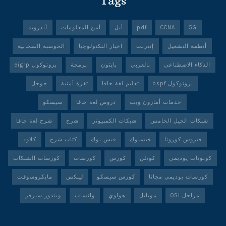
Tags
5G
CCNA
pdf
أبل
أمن المعلومات
أندرويد
أنظمة التشغيل
إنترنت
اخبار التكنولوجيا
الحوسبة السحابية
الذكاء الاصطناعي
بالعربي
بايثون
برمجة
بروتوكول eigrp
بروتوكول ospf
تعليم لغة جافا
ثغرة أمنية
جوجل
خدمات أمازون ويب
دروس لغة جافا
سيسكو
شبكات الجيل الخامس
شبكات الكمبيوتر
شرح
شرح لغة جافا
فيروس كورونا
فيسبوك
فيس بوك
كتاب شرح
كلاود
كوبونات يوديمي
كوتلن
كورس
كورسات
كورسات الشبكات
كورسات يوديمي مجانا
كورس سيسكو
لينكس
مايكروسوفت
مراحل OSI
موبايل
هواوي
واتساب
ويندوز سيرفر