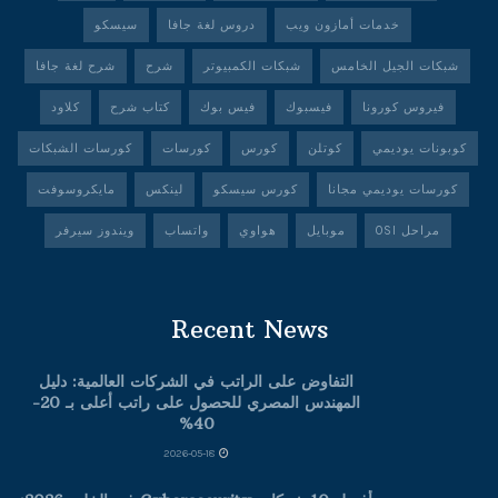
خدمات أمازون ويب
دروس لغة جافا
سيسكو
شبكات الجيل الخامس
شبكات الكمبيوتر
شرح
شرح لغة جافا
فيروس كورونا
فيسبوك
فيس بوك
كتاب شرح
كلاود
كوبونات يوديمي
كوتلن
كورس
كورسات
كورسات الشبكات
كورسات يوديمي مجانا
كورس سيسكو
لينكس
مايكروسوفت
مراحل OSI
موبايل
هواوي
واتساب
ويندوز سيرفر
Recent News
التفاوض على الراتب في الشركات العالمية: دليل
المهندس المصري للحصول على راتب أعلى بـ 20-
40%
2026-05-18