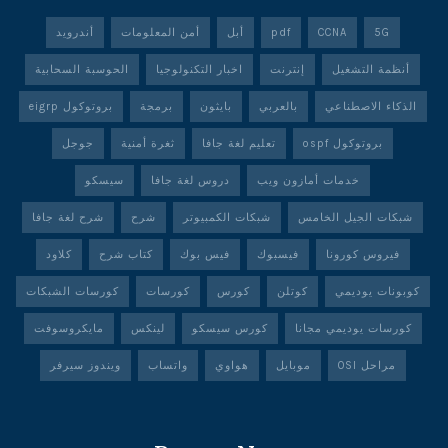
5G
CCNA
pdf
أبل
أمن المعلومات
أندرويد
أنظمة التشغيل
إنترنت
اخبار التكنولوجيا
الحوسبة السحابية
الذكاء الاصطناعي
بالعربي
بايثون
برمجة
بروتوكول eigrp
بروتوكول ospf
تعليم لغة جافا
ثغرة أمنية
جوجل
خدمات أمازون ويب
دروس لغة جافا
سيسكو
شبكات الجيل الخامس
شبكات الكمبيوتر
شرح
شرح لغة جافا
فيروس كورونا
فيسبوك
فيس بوك
كتاب شرح
كلاود
كوبونات يوديمي
كوتلن
كورس
كورسات
كورسات الشبكات
كورسات يوديمي مجانا
كورس سيسكو
لينكس
مايكروسوفت
مراحل OSI
موبايل
هواوي
واتساب
ويندوز سيرفر