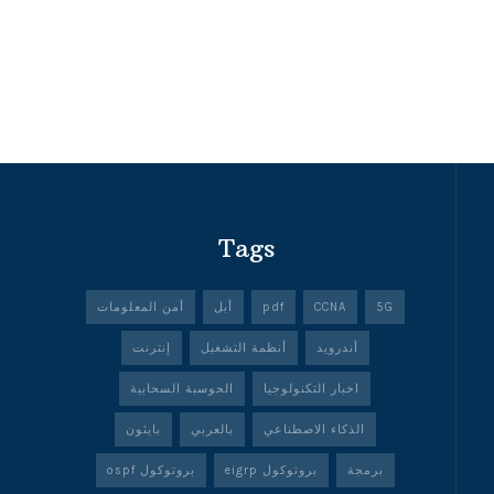
Tags
5G
CCNA
pdf
أبل
أمن المعلومات
أندرويد
أنظمة التشغيل
إنترنت
اخبار التكنولوجيا
الحوسبة السحابية
الذكاء الاصطناعي
بالعربي
بايثون
برمجة
بروتوكول eigrp
بروتوكول ospf