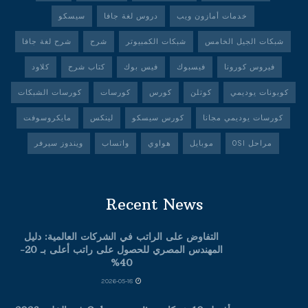
خدمات أمازون ويب
دروس لغة جافا
سيسكو
شبكات الجيل الخامس
شبكات الكمبيوتر
شرح
شرح لغة جافا
فيروس كورونا
فيسبوك
فيس بوك
كتاب شرح
كلاود
كوبونات يوديمي
كوتلن
كورس
كورسات
كورسات الشبكات
كورسات يوديمي مجانا
كورس سيسكو
لينكس
مايكروسوفت
مراحل OSI
موبايل
هواوي
واتساب
ويندوز سيرفر
Recent News
التفاوض على الراتب في الشركات العالمية: دليل
المهندس المصري للحصول على راتب أعلى بـ 20-
40%
2026-05-18