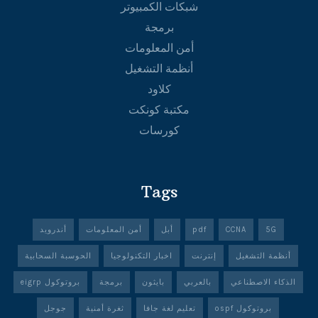
شبكات الكمبيوتر
برمجة
أمن المعلومات
أنظمة التشغيل
كلاود
مكتبة كونكت
كورسات
Tags
5G
CCNA
pdf
أبل
أمن المعلومات
أندرويد
أنظمة التشغيل
إنترنت
اخبار التكنولوجيا
الحوسبة السحابية
الذكاء الاصطناعي
بالعربي
بايثون
برمجة
بروتوكول eigrp
بروتوكول ospf
تعليم لغة جافا
ثغرة أمنية
جوجل