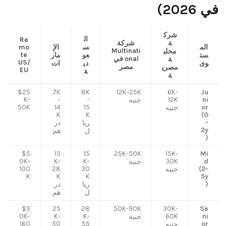
في 2026)
شرك
ال
Re
ة
شركة
الم
س
الإ
mo
Multinati
محلي
te
ست
عو
مار
onal في
ة
US/
وى
دي
ات
مصر
مصري
EU
ة
ة
$25
7K
8K
12K-25K
6K-
Ju
K-
-
-
12K
ni
جنيه
50K
14
15
or
جنيه
K
K
(0
-
ريا
در
2y
ل
هم
)
$5
13
15
25K-50K
15K-
Mi
0K-
K-
K-
30K
d
جنيه
100
28
30
(2-
جنيه
K
K
K
5y
)
ريا
در
ل
هم
$9
25
28
50K-90K
30K-
Se
0K-
K-
K-
60K
ni
جنيه
160
50
55
or
جنيه