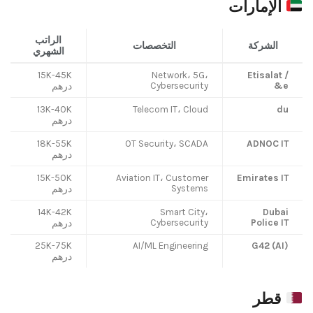
الإمارات
الراتب
الشركة
التخصصات
الشهري
15K-45K
Network، 5G،
Etisalat /
Cybersecurity
e&
درهم
13K-40K
Telecom IT، Cloud
du
درهم
18K-55K
OT Security، SCADA
ADNOC IT
درهم
15K-50K
Aviation IT، Customer
Emirates IT
Systems
درهم
14K-42K
Smart City،
Dubai
Cybersecurity
Police IT
درهم
25K-75K
AI/ML Engineering
G42 (AI)
درهم
قطر