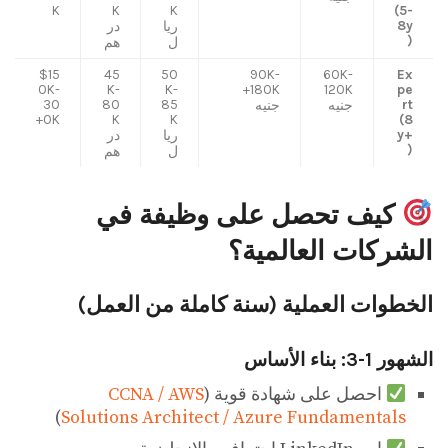
K
K
K
(5-
8y
ريا
در
)
ل
هم
$15
45
50
90K-
60K-
Ex
0K-
K-
K-
180K+
120K
pe
30
80
85
rt
جنيه
جنيه
0K+
K
K
(8
y+
ريا
در
)
ل
هم
كيف تحصل على وظيفة في
الشركات العالمية؟
الخطوات العملية (سنة كاملة من العمل)
الشهور 1-3: بناء الأساس
احصل على شهادة قوية (
CCNA / AWS
)
Solutions Architect / Azure Fundamentals