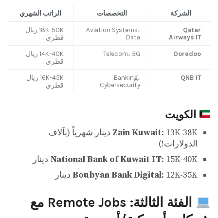
الشركة
التخصصات
الراتب الشهري
Qatar
Aviation Systems،
18K-50K ريال
Data
Airways IT
قطري
Ooredoo
Telecom، 5G
14K-40K ريال
قطري
QNB IT
Banking،
16K-45K ريال
Cybersecurity
قطري
الكويت
Zain Kuwait
: 13K-38K دينار شهرياً (بآلاف
الدولارات!)
: 15K-40K دينار
National Bank of Kuwait IT
: 12K-35K دينار
Boubyan Bank Digital
الفئة الثالثة: Remote Jobs مع