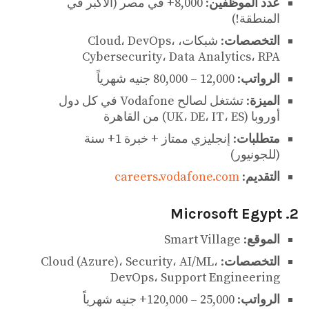
عدد الموظفين
: 8,000+ في مصر (الأكبر في
المنطقة!)
التخصصات
: شبكات، Cloud، DevOps،
Cybersecurity، Data Analytics، RPA
الرواتب
: 12,000 – 80,000 جنيه شهرياً
الميزة
: تشتغل لصالح Vodafone في كل دول
أوروبا (UK، DE، IT، ES) من القاهرة
متطلبات
: إنجليزي ممتاز + خبرة 1+ سنة
(للجونيور)
التقديم
:
careers.vodafone.com
2. Microsoft Egypt
الموقع
: Smart Village
التخصصات
: Cloud (Azure)، Security، AI/ML،
DevOps، Support Engineering
الرواتب
: 25,000 – 120,000+ جنيه شهرياً