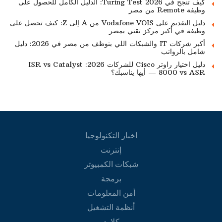
كيف تنجح في Turing Test 2026: الدليل الكامل للحصول على
وظيفة Remote من مصر
دليل التقديم على Vodafone VOIS من A إلى Z: كيف تحصل على
وظيفة في أكبر مركز تقني بمصر
أكبر شركات IT والشبكات اللي بتوظف من مصر في 2026: دليل
شامل بالرواتب
دليل اختيار راوتر Cisco للشركات 2026: ISR vs Catalyst
8000 vs ASR — أيها يناسبك؟
اخبار التكنولوجيا
إنترنت
شبكات الكمبيوتر
برمجة
أمن المعلومات
أنظمة التشغيل
كلاود