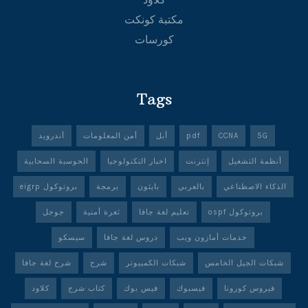
مكتبة كونكت
كورسات
Tags
5G
CCNA
pdf
أبل
أمن المعلومات
أندرويد
أنظمة التشغيل
إنترنت
اخبار التكنولوجيا
الحوسبة السحابية
الذكاء الاصطناعي
بالعربي
بايثون
برمجة
بروتوكول eigrp
بروتوكول ospf
تعليم لغة جافا
ثغرة أمنية
جوجل
خدمات أمازون ويب
دروس لغة جافا
سيسكو
شبكات الجيل الخامس
شبكات الكمبيوتر
شرح
شرح لغة جافا
فيروس كورونا
فيسبوك
فيس بوك
كتاب شرح
كلاود