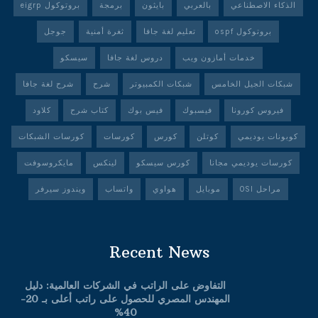
الذكاء الاصطناعي
بالعربي
بايثون
برمجة
بروتوكول eigrp
بروتوكول ospf
تعليم لغة جافا
ثغرة أمنية
جوجل
خدمات أمازون ويب
دروس لغة جافا
سيسكو
شبكات الجيل الخامس
شبكات الكمبيوتر
شرح
شرح لغة جافا
فيروس كورونا
فيسبوك
فيس بوك
كتاب شرح
كلاود
كوبونات يوديمي
كوتلن
كورس
كورسات
كورسات الشبكات
كورسات يوديمي مجانا
كورس سيسكو
لينكس
مايكروسوفت
مراحل OSI
موبايل
هواوي
واتساب
ويندوز سيرفر
Recent News
التفاوض على الراتب في الشركات العالمية: دليل
المهندس المصري للحصول على راتب أعلى بـ 20-
40%