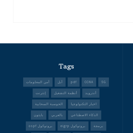
Tags
5G
CCNA
pdf
أبل
أمن المعلومات
أندرويد
أنظمة التشغيل
إنترنت
اخبار التكنولوجيا
الحوسبة السحابية
الذكاء الاصطناعي
بالعربي
بايثون
برمجة
بروتوكول eigrp
بروتوكول ospf