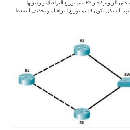
للراوتر سيقوم الراوتر بتوزيع البيانات على الراوتر R2 و R3 ليتم توزيع الترافيك و وصولها
لشبكة الآخر التي يربطها الراوتر R1 بهذا الشكل يكون قد تم توزيع الترافيك و تخفيف الضغط