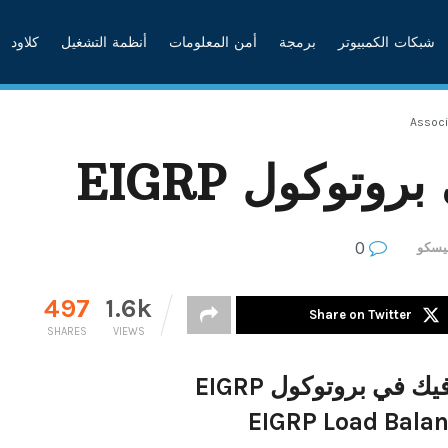
شبكات الكمبيوتر
برمجة
أمن المعلومات
أنظمة التشغيل
كلاود
Associ
وتوكول EIGRP
0
سكو
497
1.6k
Share on Twitter
SHARES
VIEWS
يك في بروتوكول EIGRP
EIGRP Load Bala