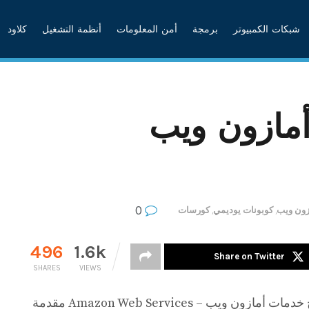
شبكات الكمبيوتر
برمجة
أمن المعلومات
أنظمة التشغيل
كلاود
مازون ويب
0
زون ويب
,
كوبونات يوديمي
,
كورسات
496
1.6k
Share on Twitter
SHARES
VIEWS
كورس اليوم لشرح خدمات أمازون ويب – Amazon Web Services مقدمة