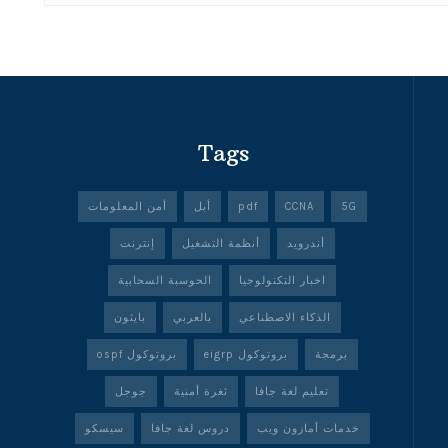
Tags
5G
CCNA
pdf
أبل
أمن المعلومات
أندرويد
أنظمة التشغيل
إنترنت
اخبار التكنولوجيا
الحوسبة السحابية
الذكاء الاصطناعي
بالعربي
بايثون
برمجة
بروتوكول eigrp
بروتوكول ospf
تعليم لغة جافا
ثغرة أمنية
جوجل
خدمات أمازون ويب
دروس لغة جافا
سيسكو