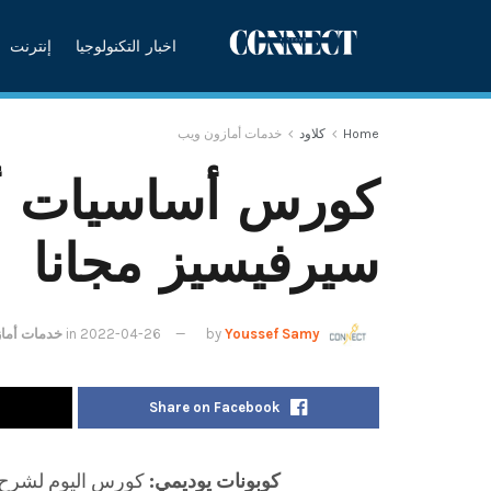
اخبار التكنولوجيا
إنترنت
Home
كلاود
خدمات أمازون ويب
كورس أساسيات أ
سيرفيسيز مجانا
Youssef Samy
by
2022-04-26
in
خدمات أما
Share on Facebook
كوبونات يوديمي: