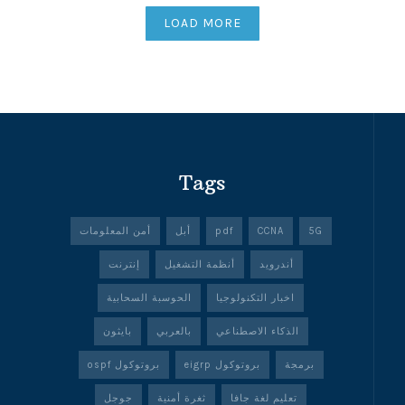
LOAD MORE
Tags
5G
CCNA
pdf
أبل
أمن المعلومات
أندرويد
أنظمة التشغيل
إنترنت
اخبار التكنولوجيا
الحوسبة السحابية
الذكاء الاصطناعي
بالعربي
بايثون
برمجة
بروتوكول eigrp
بروتوكول ospf
تعليم لغة جافا
ثغرة أمنية
جوجل