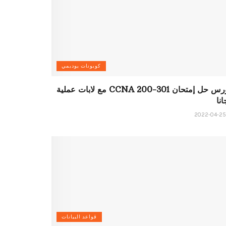
كوبونات يوديمي
كورس حل إمتحان CCNA 200-301 مع لابات عملية
نا
قواعد البيانات