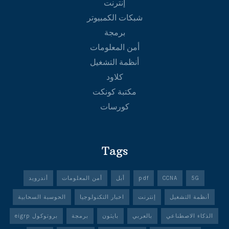
إنترنت
شبكات الكمبيوتر
برمجة
أمن المعلومات
أنظمة التشغيل
كلاود
مكتبة كونكت
كورسات
Tags
5G
CCNA
pdf
أبل
أمن المعلومات
أندرويد
أنظمة التشغيل
إنترنت
اخبار التكنولوجيا
الحوسبة السحابية
الذكاء الاصطناعي
بالعربي
بايثون
برمجة
بروتوكول eigrp