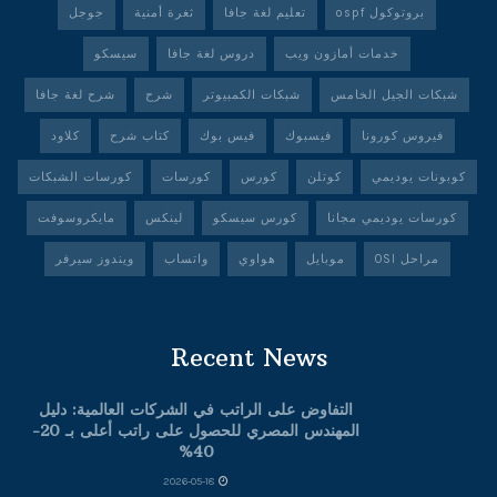
بروتوكول ospf
تعليم لغة جافا
ثغرة أمنية
جوجل
خدمات أمازون ويب
دروس لغة جافا
سيسكو
شبكات الجيل الخامس
شبكات الكمبيوتر
شرح
شرح لغة جافا
فيروس كورونا
فيسبوك
فيس بوك
كتاب شرح
كلاود
كوبونات يوديمي
كوتلن
كورس
كورسات
كورسات الشبكات
كورسات يوديمي مجانا
كورس سيسكو
لينكس
مايكروسوفت
مراحل OSI
موبايل
هواوي
واتساب
ويندوز سيرفر
Recent News
التفاوض على الراتب في الشركات العالمية: دليل
المهندس المصري للحصول على راتب أعلى بـ 20-
40%
2026-05-18