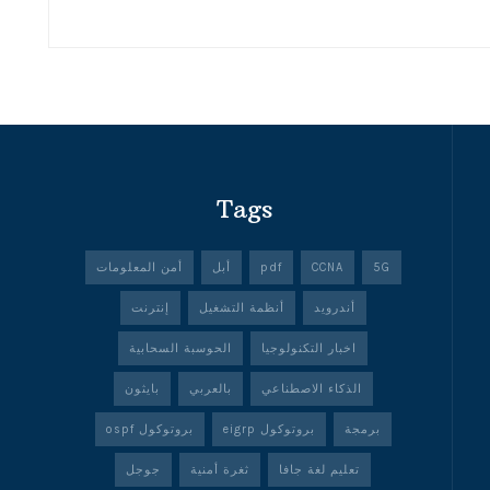
Tags
5G
CCNA
pdf
أبل
أمن المعلومات
أندرويد
أنظمة التشغيل
إنترنت
اخبار التكنولوجيا
الحوسبة السحابية
الذكاء الاصطناعي
بالعربي
بايثون
برمجة
بروتوكول eigrp
بروتوكول ospf
تعليم لغة جافا
ثغرة أمنية
جوجل