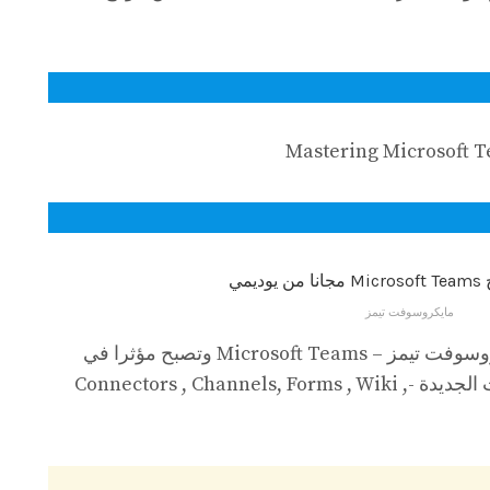
Mastering Microsoft 
مايكروسوفت تيمز
تعلم كل ما تحتاج لمعرفته عن مايكروسوفت تيمز – Microsoft Teams وتصبح مؤثرا في
مؤسستك وتعرف على جميع الميزات الجديدة -Connectors , Channels, Forms , Wiki ,