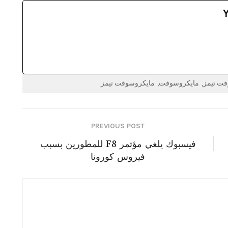
ت تيمز
مايكروسوفت
مايكروسوفت تيمز
PREVIOUS POST
فيسبوك يلغي مؤتمر F8 للمطورين بسبب
فيروس كورونا