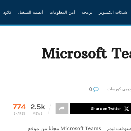
شبكات الكمبيوتر
برمجة
أمن المعلومات
أنظمة التشغيل
كلاود
رح Microsoft Teams
0
ديمي
,
كورسات
774
2.5k
Share on Twitter
SHARES
VIEWS
كورس اليوم لشرح وإحتراف مايكروسوفت تيمز – Microsoft Teams مجانا من موقع