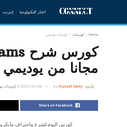
اخبار التكنولوجيا
إنترنت
Home
كورسات
كوبونات يوديمي
كورس ش
مجانا من يوديمي
Youssef Samy
by
2022-04-26
in
كوبونات يو
Share on Facebook