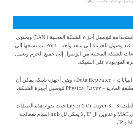
 الفرق بين الراوتر والسويتش والهب
هو عبارة عن جهاز ربط وغالبا ما يتم استخدامه لتوصيل أجزاء الشبكة المحلية ( LAN) ويحتوي
على منافذ متعددة (بورتات)،حيث أنه عند وصول الحزمة إلى منفذ واحد – Port يتم نسخها إلى
عات الشبكة المحلية من الوصول إلى جميع الحزم ويعمل
يعرف ال hub على أنه من مكررات البيانات – Data Repeater ، وهي أجهزة شبكة يمكن أن
ولا يمكنه معالجة حركة الطبقة 2 أو الطبقة 3 – Layer 2 Or Layer 3 حيث تقوم هذه الطبقات
على التوالي بمعالجة عناوين أجهزة ال MAC وعناوين ال IP ,لا يمكن لل hub القيام بمعالجة