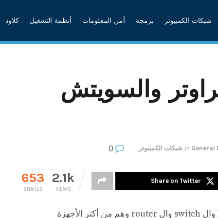
شبكات الكمبيوتر
برمجة
أمن المعلومات
أنظمة التشغيل
كلاود
راوتر والسويتش
0
General
in
,
شبكات الكمبيوتر
653
2.1k
Share on Twitter
SHARES
VIEWS
مقال اليوم لشرح الفرق بين ال hub وال switch وال router وهم من أكثر الأجهزة