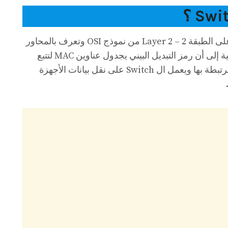
السويتشات هي أجهزة شبكة تعمل على الطبقة 2 – Layer 2 من نموذج OSI وتعرف بالمحاور
الذكية ، ويعود السبب في هذه التسمية إلى أن رمز التبديل البيني يجدول عناوين MAC لتتبع
عناوين الأجهزة المختلفة والمنافذ المرتبطة بها ويعمل ال Switch على نقل بيانات الأجهزة