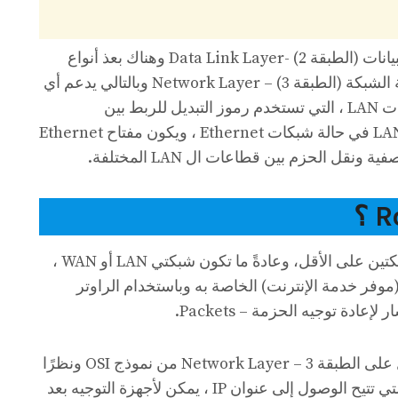
يعمل ال Switch عند طبقة ارتباط البيانات (الطبقة 2) -Data Link Layer وهناك بعذ أنواع
السويتشات يمكن أن تعمل في طبقة الشبكة (الطبقة 3) – Network Layer وبالتالي يدعم أي
بروتوكول في الحزمة، وتُسمى شبكات LAN ، التي تستخدم رموز التبديل للربط بين
القطاعات ، محولات LAN أو شبكة LAN في حالة شبكات Ethernet ، ويكون مفتاح Ethernet
نقل الحزم بين قطاعات ال LAN المختلفة.
الراوتر هو جهاز توجيه يقوم بربط شبكتين على الأقل، وعادةً ما تكون شبكتي LAN أو WAN ،
 شبكة محلية (LAN) وشبكات ISP (موفر خدمة الإنترنت) الخاصة به وباستخدام الراوتر
دة توجيه الحزمة – Packets.
أجهزة الراوتر هي أجهزة شبكة تعمل على الطبقة 3 – Network Layer من نموذج OSI ونظرًا
لاستخدام أجهزة التوجيه (Layer 3) التي تتيح الوصول إلى عنوان IP ، يمكن لأجهزة التوجيه بعد