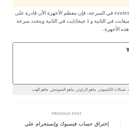
الفرق بين ال hub وال switch وال router في السرعة، فإن معظم الأجهزة الآن قادرة على
نقل البيانات بسرعة تتراوح بين 100 ميغابت في الثانية و 1 جيجابايت في الثانية ويتحدد سرعة
هذه الأجهزة .
شبكات الكمبيوتر
ماهو الراوتر
ماهو السويتش
ماهو الهب
PREVIOUS POST
إختراق حساب فيسبوك وإنستجرام علي