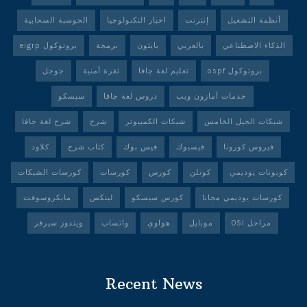
أنظمة التشغيل
إنترنت
اخبار التكنولوجيا
الحوسبة السحابية
الذكاء الاصطناعي
بالعربي
بايثون
برمجة
بروتوكول eigrp
بروتوكول ospf
تعليم لغة جافا
ثغرة أمنية
جوجل
خدمات أمازون ويب
دروس لغة جافا
سيسكو
شبكات الجيل الخامس
شبكات الكمبيوتر
شرح
شرح لغة جافا
فيروس كورونا
فيسبوك
فيس بوك
كتاب شرح
كلاود
كوبونات يوديمي
كوتلن
كورس
كورسات
كورسات الشبكات
كورسات يوديمي مجانا
كورس سيسكو
لينكس
مايكروسوفت
مراحل OSI
موبايل
هواوي
واتساب
ويندوز سيرفر
Recent News