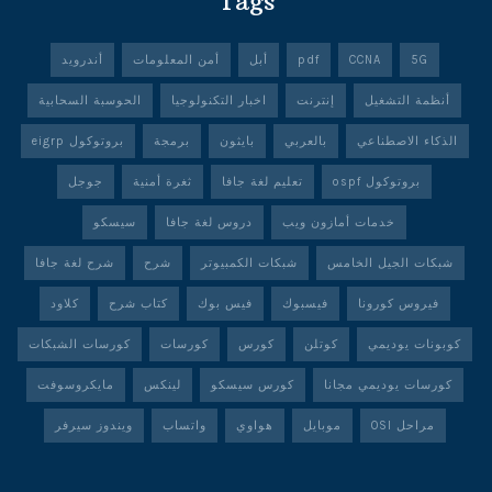
Tags
5G
CCNA
pdf
أبل
أمن المعلومات
أندرويد
أنظمة التشغيل
إنترنت
اخبار التكنولوجيا
الحوسبة السحابية
الذكاء الاصطناعي
بالعربي
بايثون
برمجة
بروتوكول eigrp
بروتوكول ospf
تعليم لغة جافا
ثغرة أمنية
جوجل
خدمات أمازون ويب
دروس لغة جافا
سيسكو
شبكات الجيل الخامس
شبكات الكمبيوتر
شرح
شرح لغة جافا
فيروس كورونا
فيسبوك
فيس بوك
كتاب شرح
كلاود
كوبونات يوديمي
كوتلن
كورس
كورسات
كورسات الشبكات
كورسات يوديمي مجانا
كورس سيسكو
لينكس
مايكروسوفت
مراحل OSI
موبايل
هواوي
واتساب
ويندوز سيرفر