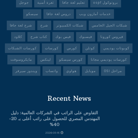
بروتوكول ospf
تعليم لغة جافا
ثغرة أمنية
جوجل
خدمات أمازون ويب
دروس لغة جافا
سيسكو
شبكات الجيل الخامس
شبكات الكمبيوتر
شرح
شرح لغة جافا
فيروس كورونا
فيسبوك
فيس بوك
كتاب شرح
كلاود
كوبونات يوديمي
كوتلن
كورس
كورسات
كورسات الشبكات
كورسات يوديمي مجانا
كورس سيسكو
لينكس
مايكروسوفت
مراحل OSI
موبايل
هواوي
واتساب
ويندوز سيرفر
Recent News
التفاوض على الراتب في الشركات العالمية: دليل
المهندس المصري للحصول على راتب أعلى بـ 20-
40%
2026-05-18