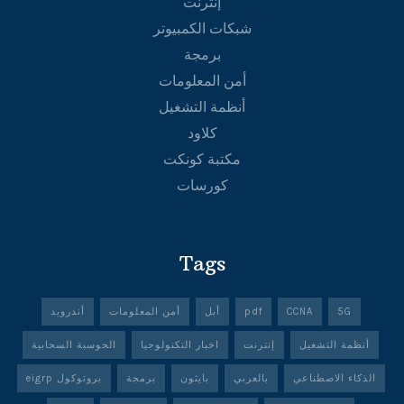
إنترنت
شبكات الكمبيوتر
برمجة
أمن المعلومات
أنظمة التشغيل
كلاود
مكتبة كونكت
كورسات
Tags
5G
CCNA
pdf
أبل
أمن المعلومات
أندرويد
أنظمة التشغيل
إنترنت
اخبار التكنولوجيا
الحوسبة السحابية
الذكاء الاصطناعي
بالعربي
بايثون
برمجة
بروتوكول eigrp