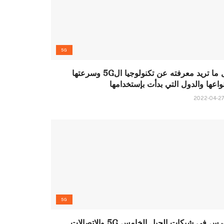
5G
كل ما تريد معرفته عن تكنولوجيا ال5G وسرعتها
واعها والدول التي بدأت بإستخدامها
5G
كورس في شبكات الجيل الخامس 5G والإتصالات