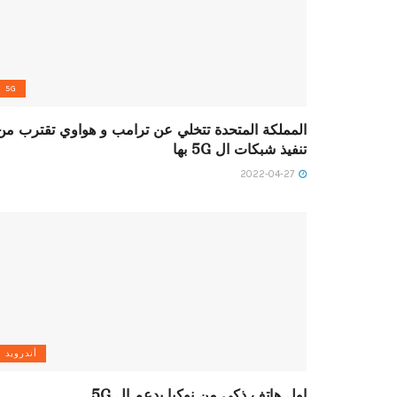
5G
المملكة المتحدة تتخلي عن ترامب و هواوي تقترب من
تنفيذ شبكات ال 5G بها
2022-04-27
أندرويد
اول هاتف ذكي من نوكيا يدعم ال 5G