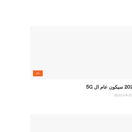
5G
كون عام ال 5G