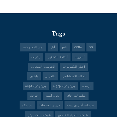
Tags
5G
CCNA
pdf
أبل
أمن المعلومات
أندرويد
أنظمة التشغيل
إنترنت
اخبار التكنولوجيا
الحوسبة السحابية
الذكاء الاصطناعي
بالعربي
بايثون
برمجة
بروتوكول eigrp
بروتوكول ospf
تعليم لغة جافا
ثغرة أمنية
جوجل
خدمات أمازون ويب
دروس لغة جافا
سيسكو
شبكات الجيل الخامس
شبكات الكمبيوتر