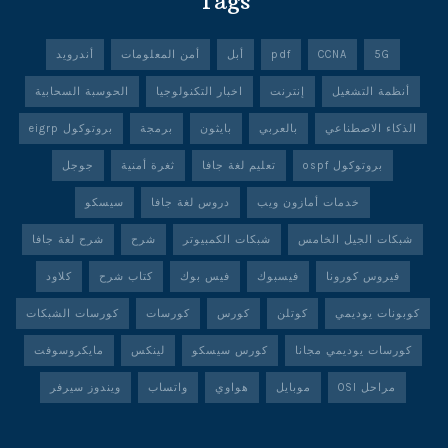
Tags
5G
CCNA
pdf
أبل
أمن المعلومات
أندرويد
أنظمة التشغيل
إنترنت
اخبار التكنولوجيا
الحوسبة السحابية
الذكاء الاصطناعي
بالعربي
بايثون
برمجة
بروتوكول eigrp
بروتوكول ospf
تعليم لغة جافا
ثغرة أمنية
جوجل
خدمات أمازون ويب
دروس لغة جافا
سيسكو
شبكات الجيل الخامس
شبكات الكمبيوتر
شرح
شرح لغة جافا
فيروس كورونا
فيسبوك
فيس بوك
كتاب شرح
كلاود
كوبونات يوديمي
كوتلن
كورس
كورسات
كورسات الشبكات
كورسات يوديمي مجانا
كورس سيسكو
لينكس
مايكروسوفت
مراحل OSI
موبايل
هواوي
واتساب
ويندوز سيرفر