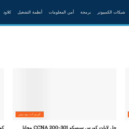
شبكات الكمبيوتر
برمجة
أمن المعلومات
أنظمة التشغيل
كلاود
كوبونات يوديمي
حل لابات كورس سيسكو CCNA 200-301 مجانا
كو