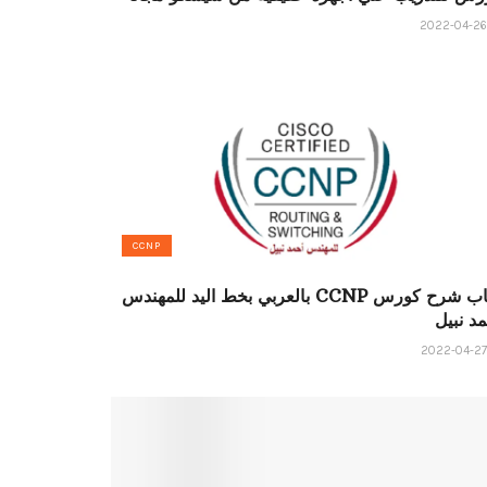
CCNP
كتاب شرح كورس CCNP بالعربي بخط اليد للمهندس
د نبيل