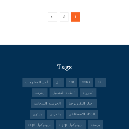
2
1
Tags
5G
CCNA
pdf
أبل
أمن المعلومات
أندرويد
أنظمة التشغيل
إنترنت
اخبار التكنولوجيا
الحوسبة السحابية
الذكاء الاصطناعي
بالعربي
بايثون
برمجة
بروتوكول eigrp
بروتوكول ospf