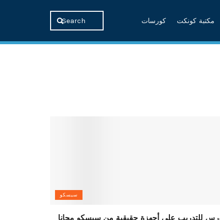
مكتبة كونكت
كورسات
سيسكو
رس للتدريب علي أجهزة حقيقية من سيسكو مجانا