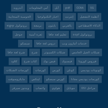
5G
CCNA
pdf
أبل
أمن المعلومات
أندرويد
أنظمة التشغيل
إنترنت
اخبار التكنولوجيا
الحوسبة السحابية
الذكاء الاصطناعي
بالعربي
بايثون
برمجة
بروتوكول eigrp
بروتوكول ospf
تعليم لغة جافا
ثغرة أمنية
جوجل
خدمات أمازون ويب
دروس لغة جافا
سيسكو
شبكات الجيل الخامس
شبكات الكمبيوتر
شرح
شرح لغة جافا
فيروس كورونا
فيسبوك
فيس بوك
كتاب شرح
كلاود
كوبونات يوديمي
كوتلن
كورس
كورسات
كورسات الشبكات
كورسات يوديمي مجانا
كورس سيسكو
لينكس
مايكروسوفت
مراحل OSI
موبايل
هواوي
واتساب
ويندوز سيرفر