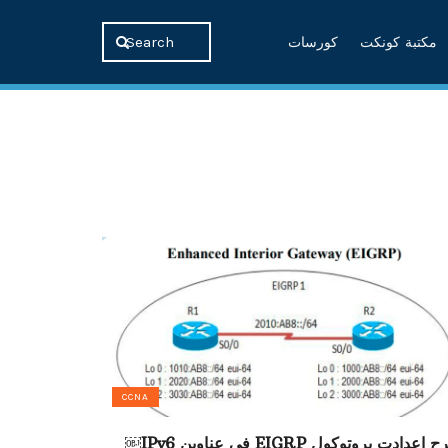
مكتبة كونكت
كورسات
CCNA
إعدادت بروتوكول EIGRP في عناوين IPv6￼