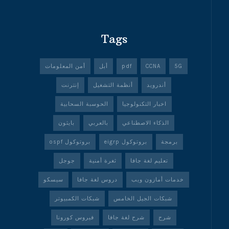
Tags
5G
CCNA
pdf
أبل
أمن المعلومات
أندرويد
أنظمة التشغيل
إنترنت
اخبار التكنولوجيا
الحوسبة السحابية
الذكاء الاصطناعي
بالعربي
بايثون
برمجة
بروتوكول eigrp
بروتوكول ospf
تعليم لغة جافا
ثغرة أمنية
جوجل
خدمات أمازون ويب
دروس لغة جافا
سيسكو
شبكات الجيل الخامس
شبكات الكمبيوتر
شرح
شرح لغة جافا
فيروس كورونا