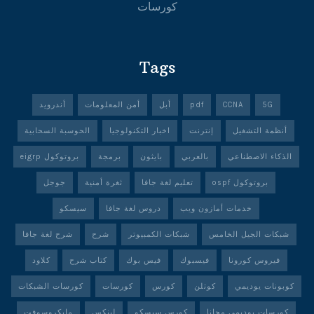
كورسات
Tags
5G
CCNA
pdf
أبل
أمن المعلومات
أندرويد
أنظمة التشغيل
إنترنت
اخبار التكنولوجيا
الحوسبة السحابية
الذكاء الاصطناعي
بالعربي
بايثون
برمجة
بروتوكول eigrp
بروتوكول ospf
تعليم لغة جافا
ثغرة أمنية
جوجل
خدمات أمازون ويب
دروس لغة جافا
سيسكو
شبكات الجيل الخامس
شبكات الكمبيوتر
شرح
شرح لغة جافا
فيروس كورونا
فيسبوك
فيس بوك
كتاب شرح
كلاود
كوبونات يوديمي
كوتلن
كورس
كورسات
كورسات الشبكات
كورسات يوديمي مجانا
كورس سيسكو
لينكس
مايكروسوفت